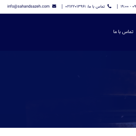
تماس با ما: 02122013961
info@sahandsazeh.com
تماس با ما