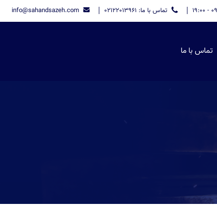
تماس با ما: 02122013961
info@sahandsazeh.com
تماس با ما